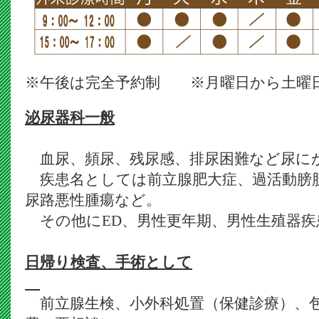
※午後は完全予約制 ※月曜日から土曜
泌尿器科一般
血尿、頻尿、残尿感、排尿困難など尿に
疾患名としては前立腺肥大症、過活動膀
尿路悪性腫瘍など。
その他にED、男性更年期、男性生殖器疾
日帰り検査、手術として
前立腺生検、小外科処置（保健診療）、